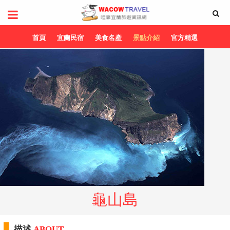
首頁
宜蘭民宿
美食名產
景點介紹
官方精選
龜山島
描述
ABOUT