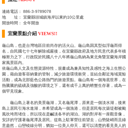
連絡電話： 886-3-9789078
地 址： 宜蘭縣頭城鎮海岸以東約10公里處
開放時間： 全年開放
宜蘭景點介紹
VIEWS!!
龜山島，也是台灣地區目前尚存的活火山。龜山島因其型似浮龜而得
名，自民國七十七年解除戒嚴後，在宜蘭縣政府及地方民意代表多年積
極努力之下，行政院於民國八十八年將龜山島納為東北角暨宜蘭海岸國
家風景區內。
依龜山島人文及生態資源特性，規畫成為兼具知性及感性之海上生態公
園，藉由遊客容納量的管制，減少旅遊環境衝突，並結合鄰近海域賞鯨
活動，成為北部藍色公路熱門的旅遊景點。龜山島有一個海底世界，在
熱騰騰的硫磺及強酸的環境之下，還有成千上萬的螃蟹生存著，成為一
個罕見現象。
龜山島上著名的美景龜湖，又名龜尾潭，原來是一個淡水湖，後來
島上居民引海水進湖，本希望成為一個漁港，但是居民每次築堤都被颱
風吹垮而堵住，所以現在是鹹淡各半的湖泊。湖的對岸有一座觀音像，
安詳的守護著龜尾潭及居民。從島上駐軍營往前望去，山勢陡峭而且綠
意盎然，山巒稜線分明，猶如一位美人仰天，還可以清楚的看見美人的