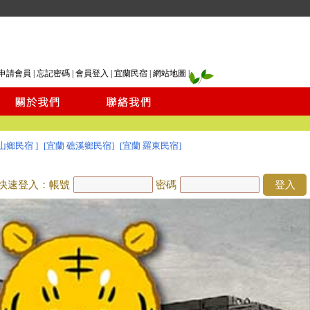
申請會員
|
忘記密碼
|
會員登入
|
宜蘭民宿
|
網站地圖
|
山鄉民宿 ]
[宜蘭 礁溪鄉民宿]
[宜蘭 羅東民宿]
快速登入：帳號
密碼
登入