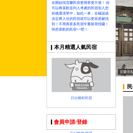
在開始找宜蘭民宿更簡單更方便！ 你
可以將喜歡並列入考慮的民宿加入您
的挑選清單中，如此一來，在確認或
決定將入住的民宿就可以更容易被找
到！不用再眾多民宿中重新尋找囉！
快把喜歡的民宿++吧！
本月精選人氣民宿
宜蘭景
民
日出鄉村民宿
會員申請/登錄