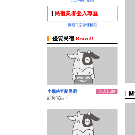
忘記帳號/密碼
民宿業者登入專區
開通民宿管理權限
優質民宿
Bravo!!
小飛俠宜蘭民宿
關
訂房電話：-