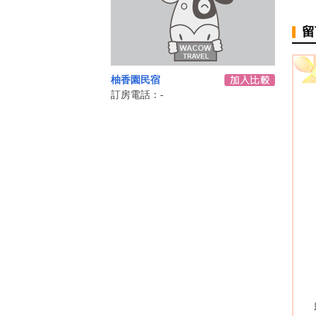
留
柚香園民宿
訂房電話：-