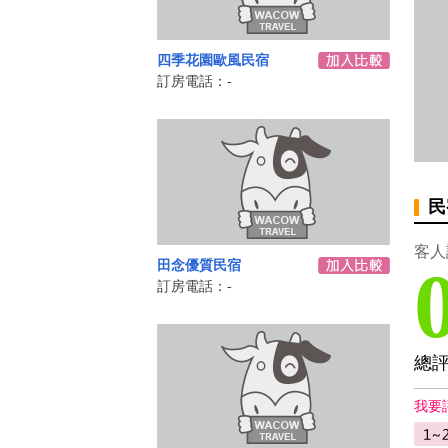
四季花園歐風民宿
訂房電話：-
民
客人
田念優質民宿
訂房電話：-
總
我要