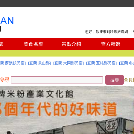
您好，歡迎來到哇靠旅遊網 |
宜蘭 蘇澳鎮民宿]
[宜蘭 員山鄉]
[宜蘭 大同鄉民宿]
[宜蘭 五結鄉民宿]
[宜蘭 冬
搜尋
搜尋
會員