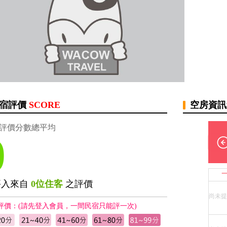
宿評價
SCORE
空房資
評價分數總平均
0
評入來自
0位住客
之評價
尚未提
評價：(請先登入會員，一間民宿只能評一次)