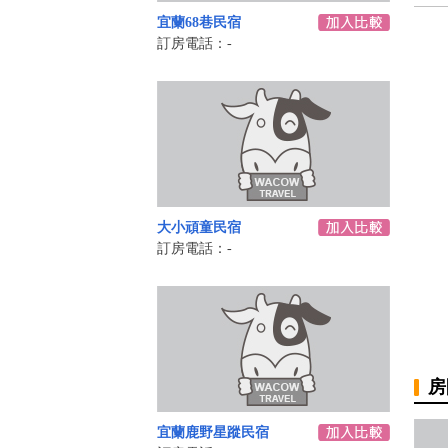
宜蘭68巷民宿
訂房電話：-
大小頑童民宿
訂房電話：-
房
宜蘭鹿野星蹤民宿