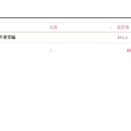
主題
留言者
不要受騙
好心人
1