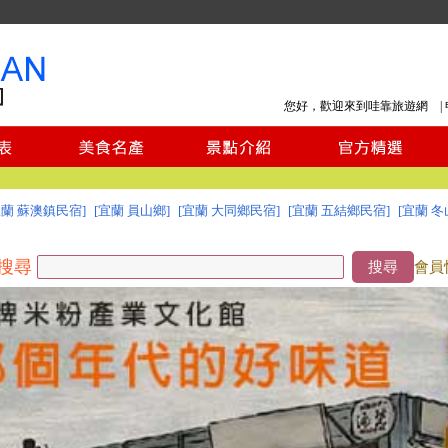
您好，歡迎來到哇靠旅遊網 |
宜蘭 蘇澳鎮民宿]
[宜蘭 員山鄉]
[宜蘭 大同鄉民宿]
[宜蘭 五結鄉民宿]
[宜蘭 冬
搜尋
搜尋
會員