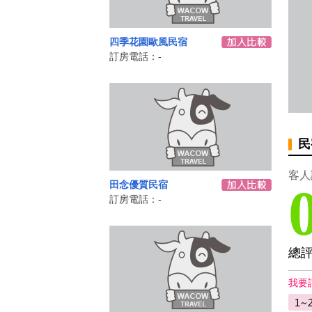
四季花園歐風民宿
訂房電話：-
民
客人
田念優質民宿
訂房電話：-
總
我要