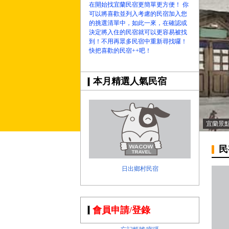
在開始找宜蘭民宿更簡單更方便！ 你
可以將喜歡並列入考慮的民宿加入您
的挑選清單中，如此一來，在確認或
決定將入住的民宿就可以更容易被找
到！不用再眾多民宿中重新尋找囉！
快把喜歡的民宿++吧！
本月精選人氣民宿
宜蘭景
民
日出鄉村民宿
會員申請/登錄