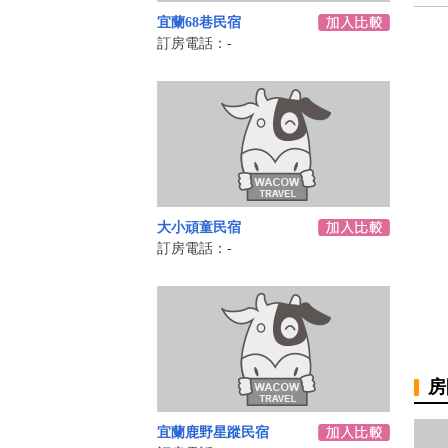
宜蘭68巷民宿
訂房電話：-
大小頑童民宿
訂房電話：-
房
宜蘭鹿野星蹤民宿