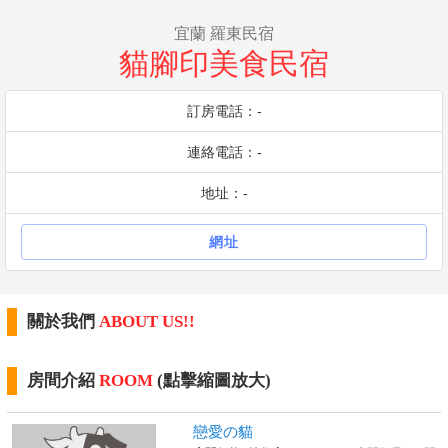
宜蘭 羅東民宿
貓腳印美食民宿
訂房電話：-
連絡電話：-
地址：-
網址
關於我們
ABOUT US!!
房間介紹
ROOM
(點擊縮圖放大)
戀愛の貓