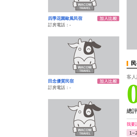
四季花園歐風民宿
訂房電話：-
民
客人
田念優質民宿
訂房電話：-
總
我要