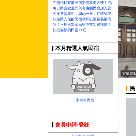
在開始找宜蘭民宿更簡單更方便！ 你
可以將喜歡並列入考慮的民宿加入您
的挑選清單中，如此一來，在確認或
決定將入住的民宿就可以更容易被找
到！不用再眾多民宿中重新尋找囉！
快把喜歡的民宿++吧！
本月精選人氣民宿
宜蘭景
民
日出鄉村民宿
會員申請/登錄