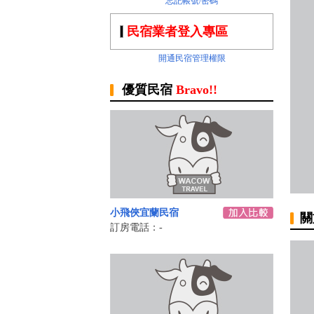
忘記帳號/密碼
民宿業者登入專區
開通民宿管理權限
優質民宿
Bravo!!
小飛俠宜蘭民宿
關
訂房電話：-