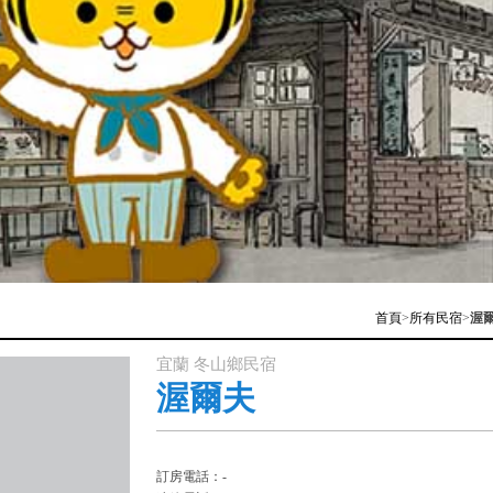
首頁
>
所有民宿
>
渥
宜蘭 冬山鄉民宿
渥爾夫
訂房電話：-