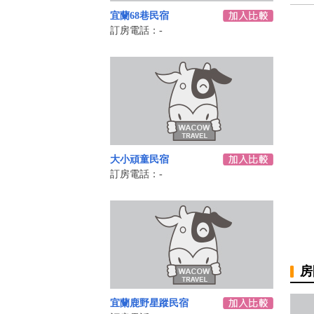
宜蘭68巷民宿
訂房電話：-
大小頑童民宿
訂房電話：-
房
宜蘭鹿野星蹤民宿