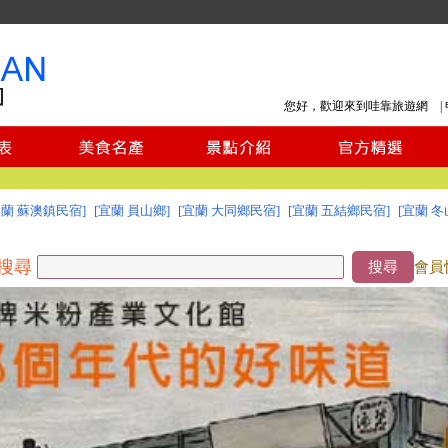
您好，歡迎來到哇靠旅遊網 |
宜蘭 蘇澳鎮民宿]
[宜蘭 員山鄉]
[宜蘭 大同鄉民宿]
[宜蘭 五結鄉民宿]
[宜蘭 冬
搜尋
搜尋
會員