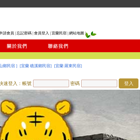
申請會員
|
忘記密碼
|
會員登入
|
宜蘭民宿
|
網站地圖
|
山鄉民宿 ]
[宜蘭 礁溪鄉民宿]
[宜蘭 羅東民宿]
快速登入：帳號
密碼
登入