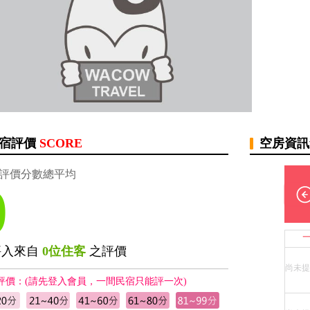
宿評價
SCORE
空房資
評價分數總平均
0
評入來自
0位住客
之評價
尚未提
評價：(請先登入會員，一間民宿只能評一次)