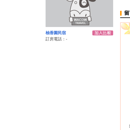
留
柚香園民宿
訂房電話：-