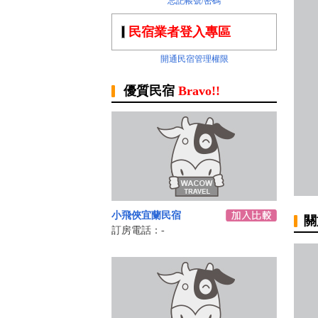
忘記帳號/密碼
民宿業者登入專區
開通民宿管理權限
優質民宿
Bravo!!
小飛俠宜蘭民宿
關
訂房電話：-