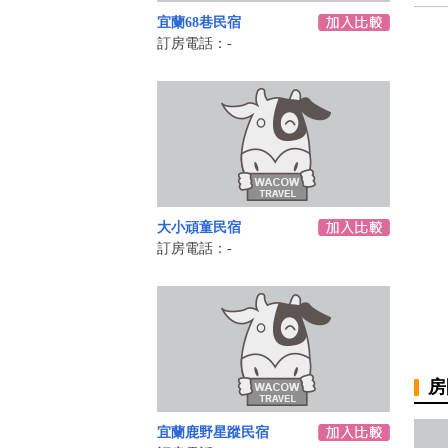
宜蘭68巷民宿
訂房電話：-
大小頑童民宿
訂房電話：-
房
宜蘭鹿野星蹤民宿