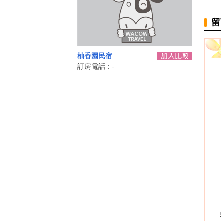
留
柚香園民宿
訂房電話：-