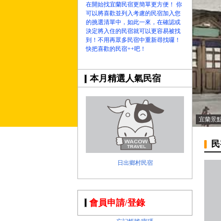
在開始找宜蘭民宿更簡單更方便！ 你
可以將喜歡並列入考慮的民宿加入您
的挑選清單中，如此一來，在確認或
決定將入住的民宿就可以更容易被找
到！不用再眾多民宿中重新尋找囉！
快把喜歡的民宿++吧！
本月精選人氣民宿
宜蘭景
民
日出鄉村民宿
會員申請/登錄