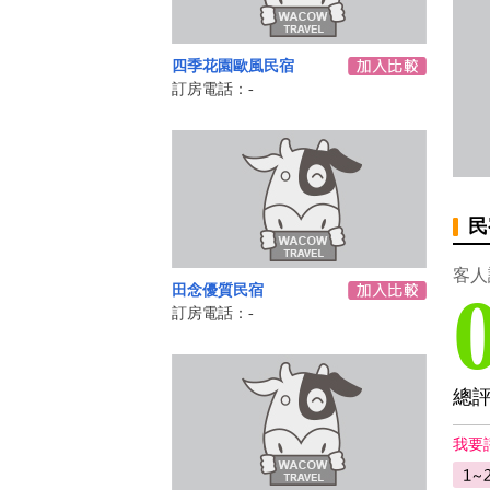
四季花園歐風民宿
訂房電話：-
民
客人
田念優質民宿
訂房電話：-
總
我要