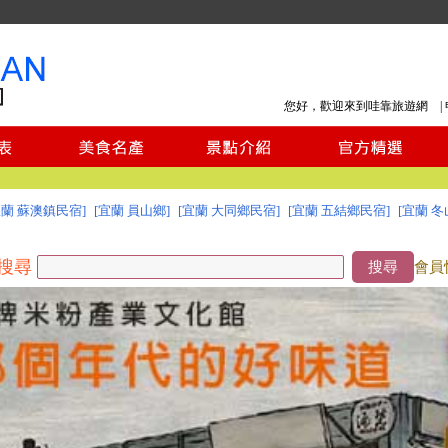
您好，歡迎來到哇靠旅遊網 |
宜蘭 蘇澳鎮民宿]
[宜蘭 員山鄉]
[宜蘭 大同鄉民宿]
[宜蘭 五結鄉民宿]
[宜蘭 冬
搜尋
搜尋
會員