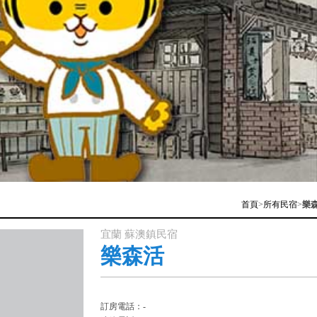
首頁
>
所有民宿
>
樂
宜蘭 蘇澳鎮民宿
樂森活
訂房電話：-