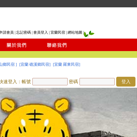
申請會員
|
忘記密碼
|
會員登入
|
宜蘭民宿
|
網站地圖
|
山鄉民宿 ]
[宜蘭 礁溪鄉民宿]
[宜蘭 羅東民宿]
快速登入：帳號
密碼
登入