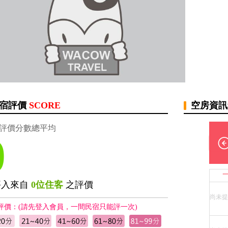
宿評價
SCORE
空房資
評價分數總平均
0
評入來自
0位住客
之評價
尚未提
評價：(請先登入會員，一間民宿只能評一次)