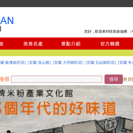
您好，歡迎來到哇靠旅遊網 |
宜蘭 蘇澳鎮民宿]
[宜蘭 員山鄉]
[宜蘭 大同鄉民宿]
[宜蘭 五結鄉民宿]
[宜蘭 冬
搜尋
搜尋
會員