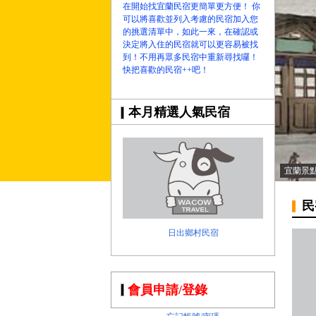
在開始找宜蘭民宿更簡單更方便！ 你
可以將喜歡並列入考慮的民宿加入您
的挑選清單中，如此一來，在確認或
決定將入住的民宿就可以更容易被找
到！不用再眾多民宿中重新尋找囉！
快把喜歡的民宿++吧！
本月精選人氣民宿
宜蘭景
民
日出鄉村民宿
會員申請/登錄