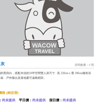
白灰
房間數量：0 間
的黑與白，搭配木頭的10坪空間雙人床尺寸 : 長 220cm x 寬 186cm備有浴
冰箱．戶外陽台及落地窗可遠眺稻田。
格 (純住宿)
：
尚未提供
平日價：
尚未提供
假日價：
尚未提供