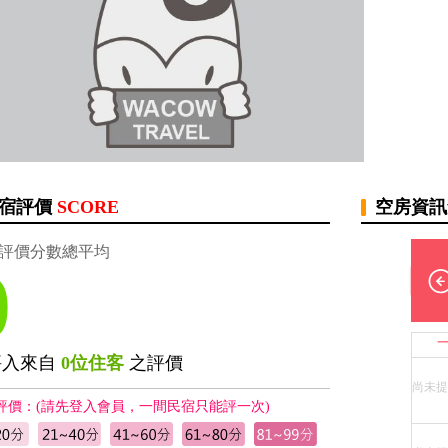
宿評價
SCORE
空房資
評價分數總平均
0
評入來自
0位住客
之評價
尚未提
評價：(請先登入會員，一間民宿只能評一次)