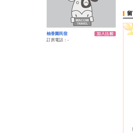
留
柚香園民宿
訂房電話：-