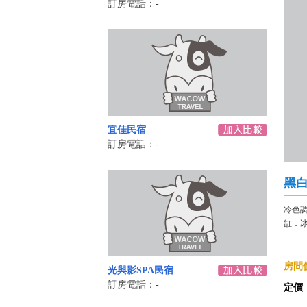
訂房電話：-
宜佳民宿
訂房電話：-
黑
冷色調
缸．
房間價
光與影SPA民宿
訂房電話：-
定價