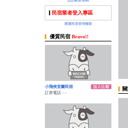
忘記帳號/密碼
民宿業者登入專區
開通民宿管理權限
優質民宿
Bravo!!
小飛俠宜蘭民宿
關
訂房電話：-