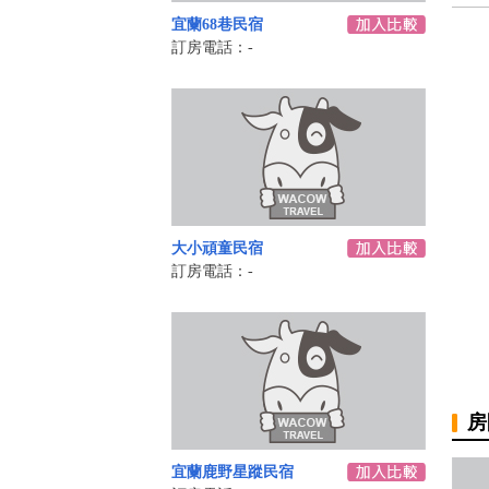
宜蘭68巷民宿
訂房電話：-
大小頑童民宿
訂房電話：-
房
宜蘭鹿野星蹤民宿