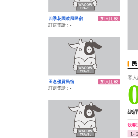
四季花園歐風民宿
訂房電話：-
民
客人
田念優質民宿
訂房電話：-
總
我要