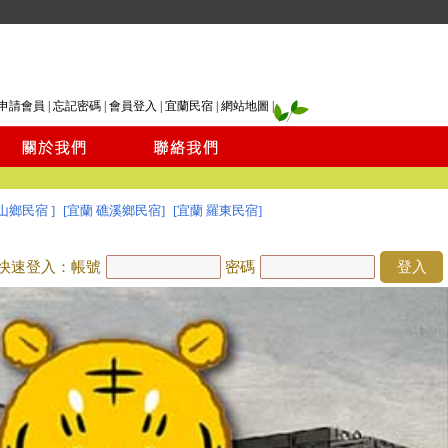
申請會員
|
忘記密碼
|
會員登入
|
宜蘭民宿
|
網站地圖
|
山鄉民宿 ]
[宜蘭 礁溪鄉民宿]
[宜蘭 羅東民宿]
快速登入：帳號
密碼
登入