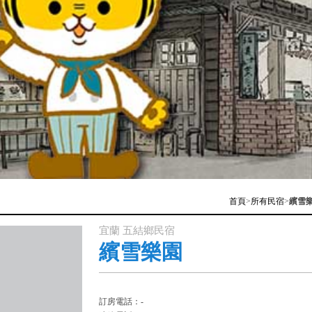
首頁
>
所有民宿
>
繽雪
宜蘭 五結鄉民宿
繽雪樂園
訂房電話：-