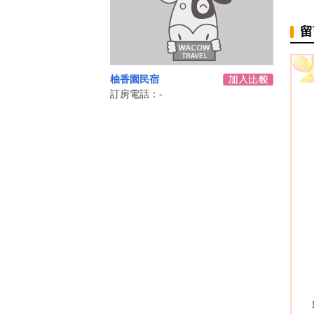
留
柚香園民宿
訂房電話：-