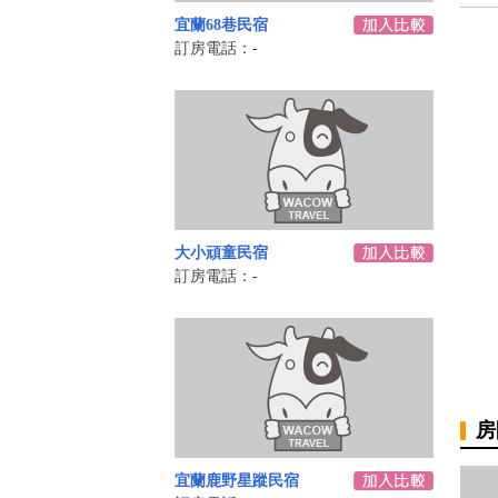
宜蘭68巷民宿
訂房電話：-
大小頑童民宿
訂房電話：-
房
宜蘭鹿野星蹤民宿