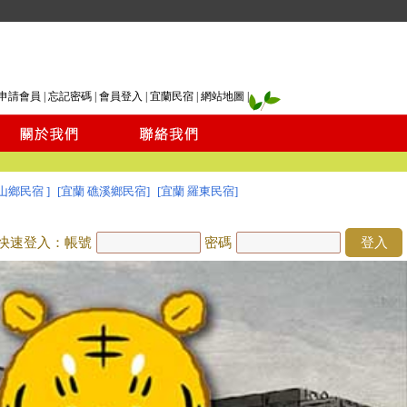
申請會員
|
忘記密碼
|
會員登入
|
宜蘭民宿
|
網站地圖
|
山鄉民宿 ]
[宜蘭 礁溪鄉民宿]
[宜蘭 羅東民宿]
快速登入：帳號
密碼
登入