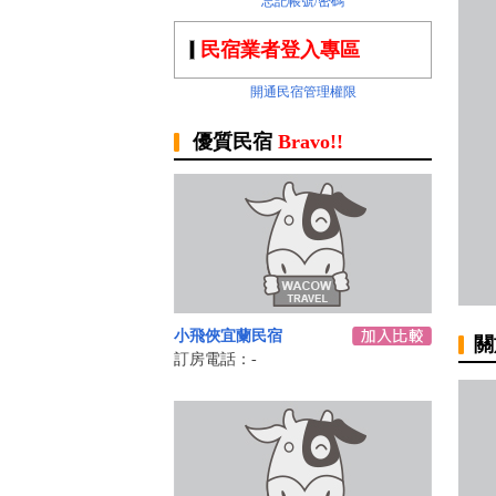
忘記帳號/密碼
民宿業者登入專區
開通民宿管理權限
優質民宿
Bravo!!
小飛俠宜蘭民宿
關
訂房電話：-