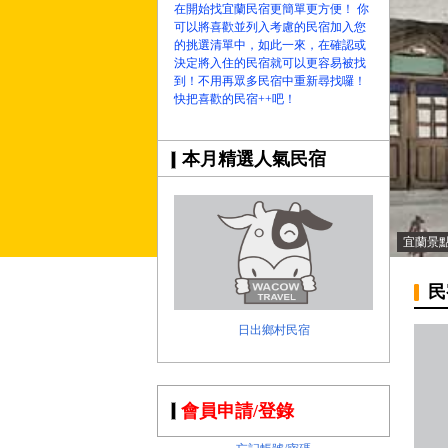
在開始找宜蘭民宿更簡單更方便！ 你
可以將喜歡並列入考慮的民宿加入您
的挑選清單中，如此一來，在確認或
決定將入住的民宿就可以更容易被找
到！不用再眾多民宿中重新尋找囉！
快把喜歡的民宿++吧！
本月精選人氣民宿
宜蘭景
民
日出鄉村民宿
會員申請/登錄