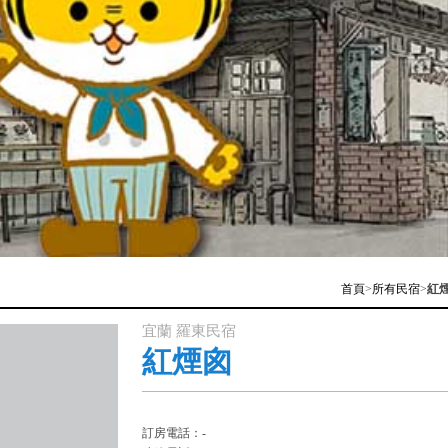
首頁
>
所有民宿
>
紅
宜蘭 羅東民宿
紅煙囪
訂房電話：-