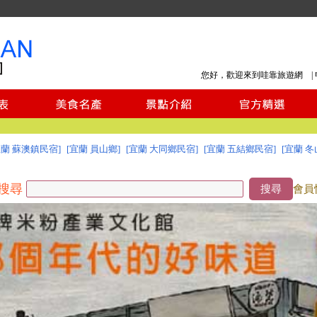
您好，歡迎來到哇靠旅遊網 |
宜蘭 蘇澳鎮民宿]
[宜蘭 員山鄉]
[宜蘭 大同鄉民宿]
[宜蘭 五結鄉民宿]
[宜蘭 冬
搜尋
搜尋
會員