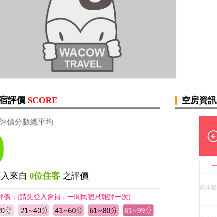
宿評價
SCORE
空房資
評價分數總平均
0
評入來自
0位住客
之評價
尚未提
評價：(請先登入會員，一間民宿只能評一次)