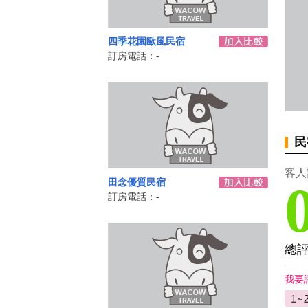
四季花園歐風民宿
訂房電話：-
民
客人
田念優質民宿
訂房電話：-
總
我要