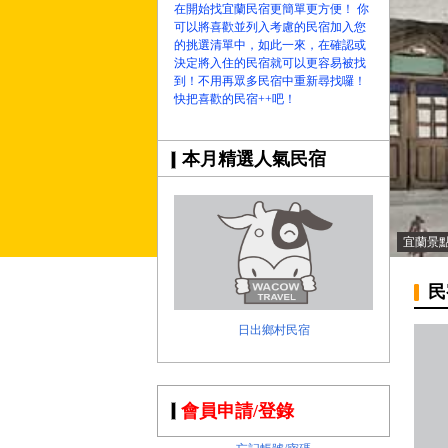
在開始找宜蘭民宿更簡單更方便！ 你
可以將喜歡並列入考慮的民宿加入您
的挑選清單中，如此一來，在確認或
決定將入住的民宿就可以更容易被找
到！不用再眾多民宿中重新尋找囉！
快把喜歡的民宿++吧！
本月精選人氣民宿
宜蘭景
民
日出鄉村民宿
會員申請/登錄