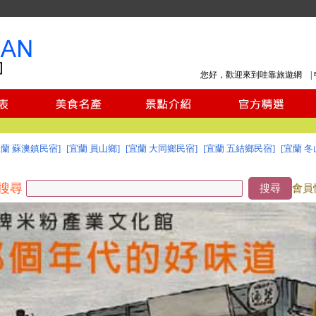
您好，歡迎來到哇靠旅遊網 |
宜蘭 蘇澳鎮民宿]
[宜蘭 員山鄉]
[宜蘭 大同鄉民宿]
[宜蘭 五結鄉民宿]
[宜蘭 冬
搜尋
搜尋
會員