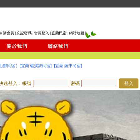
申請會員
|
忘記密碼
|
會員登入
|
宜蘭民宿
|
網站地圖
|
山鄉民宿 ]
[宜蘭 礁溪鄉民宿]
[宜蘭 羅東民宿]
快速登入：帳號
密碼
登入