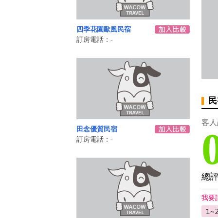
四季花園歐風民宿
訂房電話：-
民
客人
田念優質民宿
訂房電話：-
總
我要