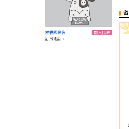
留
柚香園民宿
訂房電話：-