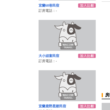
宜蘭68巷民宿
訂房電話：-
大小頑童民宿
訂房電話：-
房
宜蘭鹿野星蹤民宿