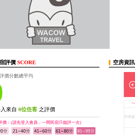
宿評價
SCORE
空房資
評價分數總平均
0
評入來自
0位住客
之評價
尚未提
評價：(請先登入會員，一間民宿只能評一次)