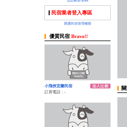
忘記帳號/密碼
民宿業者登入專區
開通民宿管理權限
優質民宿
Bravo!!
小飛俠宜蘭民宿
關
訂房電話：-