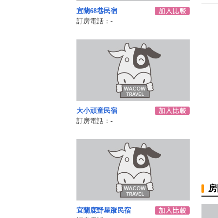
宜蘭68巷民宿
訂房電話：-
大小頑童民宿
訂房電話：-
房
宜蘭鹿野星蹤民宿