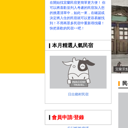
在開始找宜蘭民宿更簡單更方便！ 你
可以將喜歡並列入考慮的民宿加入您
的挑選清單中，如此一來，在確認或
決定將入住的民宿就可以更容易被找
到！不用再眾多民宿中重新尋找囉！
快把喜歡的民宿++吧！
本月精選人氣民宿
宜蘭景
民
日出鄉村民宿
會員申請/登錄