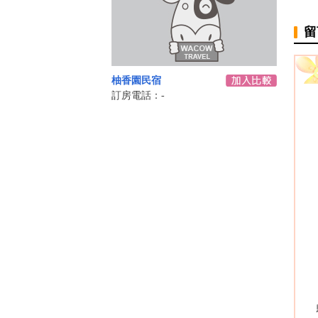
留
柚香園民宿
訂房電話：-