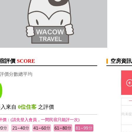
宿評價
SCORE
空房資
評價分數總平均
0
評入來自
0位住客
之評價
尚未提
評價：(請先登入會員，一間民宿只能評一次)