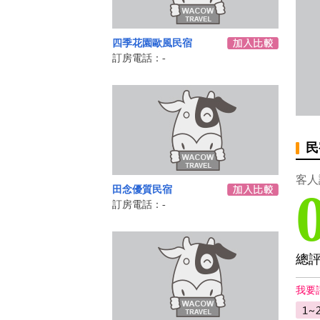
四季花園歐風民宿
訂房電話：-
民
客人
田念優質民宿
訂房電話：-
總
我要