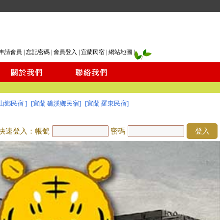
申請會員
|
忘記密碼
|
會員登入
|
宜蘭民宿
|
網站地圖
|
山鄉民宿 ]
[宜蘭 礁溪鄉民宿]
[宜蘭 羅東民宿]
快速登入：帳號
密碼
登入