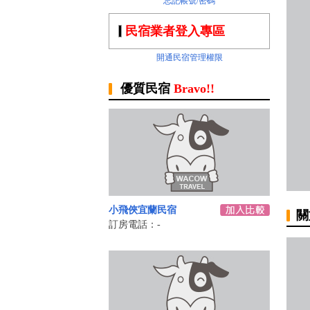
忘記帳號/密碼
民宿業者登入專區
開通民宿管理權限
優質民宿
Bravo!!
小飛俠宜蘭民宿
關
訂房電話：-