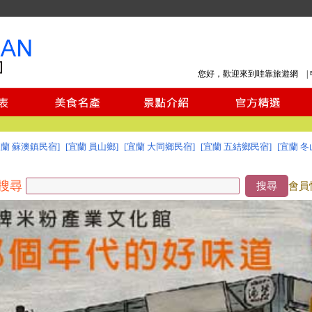
您好，歡迎來到哇靠旅遊網 |
宜蘭 蘇澳鎮民宿]
[宜蘭 員山鄉]
[宜蘭 大同鄉民宿]
[宜蘭 五結鄉民宿]
[宜蘭 冬
搜尋
搜尋
會員