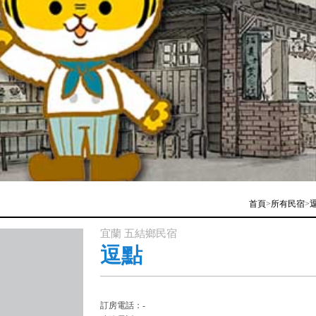
首頁
>
所有民宿
>
宜蘭 五結鄉民宿
逗點
訂房電話：-