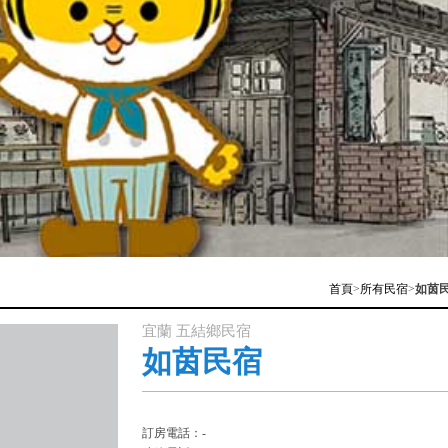
首頁
>
所有民宿
>
如茵
宜蘭 五結鄉民宿
如茵民宿
訂房電話：-