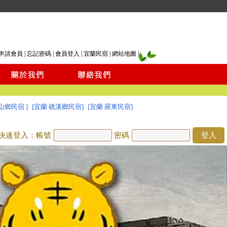
申請會員
|
忘記密碼
|
會員登入
|
宜蘭民宿
|
網站地圖
|
山鄉民宿 ]
[宜蘭 礁溪鄉民宿]
[宜蘭 羅東民宿]
快速登入：帳號
密碼
登入