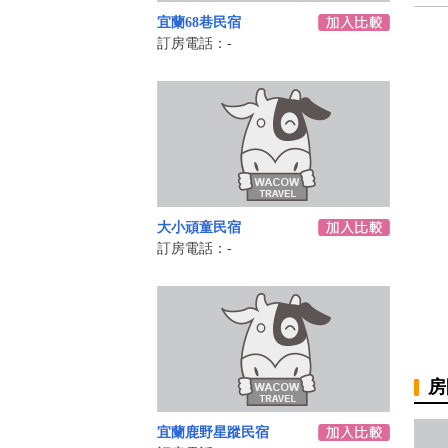
宜蘭68巷民宿
訂房電話：-
大小頑童民宿
訂房電話：-
房
宜蘭鹿野星蹤民宿