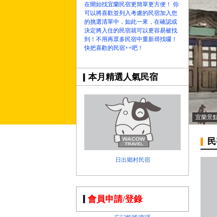
在開始找宜蘭民宿更簡單更方便！ 你
可以將喜歡並列入考慮的民宿加入您
的挑選清單中，如此一來，在確認或
決定將入住的民宿就可以更容易被找
到！不用再眾多民宿中重新尋找囉！
快把喜歡的民宿++吧！
本月精選人氣民宿
宜蘭景
民
日出鄉村民宿
會員申請/登錄