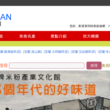
您好，歡迎來到哇靠旅遊網 |
宜蘭 蘇澳鎮民宿]
[宜蘭 員山鄉]
[宜蘭 大同鄉民宿]
[宜蘭 五結鄉民宿]
[宜蘭 冬
搜尋
搜尋
會員