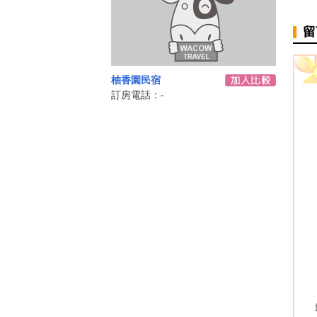
留
柚香園民宿
訂房電話：-