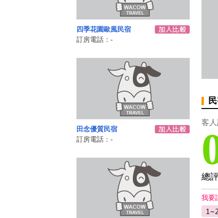
四季花園歐風民宿
訂房電話：-
民
客人
田念優質民宿
訂房電話：-
總
我要