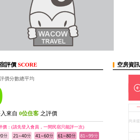
宿評價
SCORE
空房資
評價分數總平均
0
評入來自
0位住客
之評價
尚未提
評價：(請先登入會員，一間民宿只能評一次)