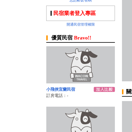
忘記帳號/密碼
民宿業者登入專區
開通民宿管理權限
優質民宿
Bravo!!
小飛俠宜蘭民宿
關
訂房電話：-