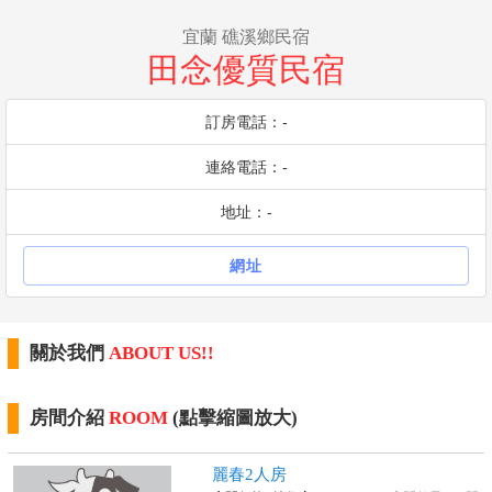
宜蘭 礁溪鄉民宿
田念優質民宿
訂房電話：-
連絡電話：-
地址：-
網址
關於我們
ABOUT US!!
房間介紹
ROOM
(點擊縮圖放大)
麗春2人房